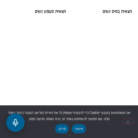
חצאית בסיס נשים
חצאית פעמון נשים
חולצת טריקו נשים צווארון V שרוול
אנו משתמשים בקובצי Cookie כדי להבטיח שנספק לך את חוויית הגלישה הטובה ביותר באתר
קצר
שלנו. אם תמשיך להשתמש באתר זה, נניח שאתה מרוצה ממנו.
אישור
סירוב