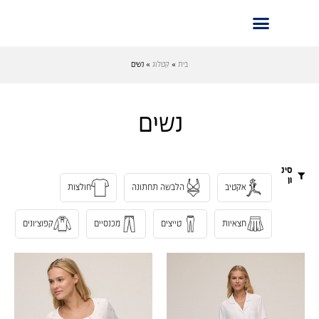
בית
»
קטלוג
»
נשים
נשים
סינ
ון
אקטיב
הלבשה תחתונה
חולצות
חצאיות
טייצים
מכנסיים
קפוצ׳ונים