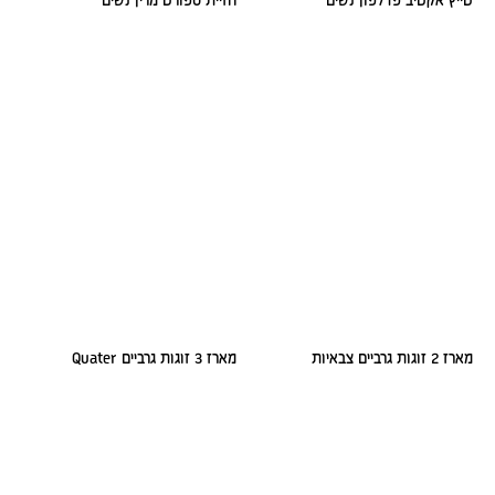
טייץ אקטיב פדלפון נשים
חזיית ספורט מרין נשים
מארז 2 זוגות גרביים צבאיות
מארז 3 זוגות גרביים Quater