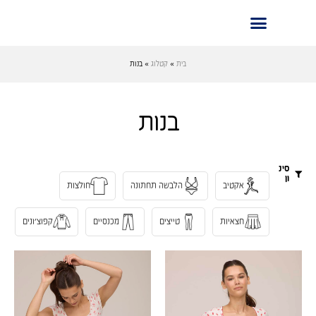
בית
»
קטלוג
»
בנות
בנות
סינ
ון
אקטיב
הלבשה תחתונה
חולצות
חצאיות
טייצים
מכנסיים
קפוצ׳ונים