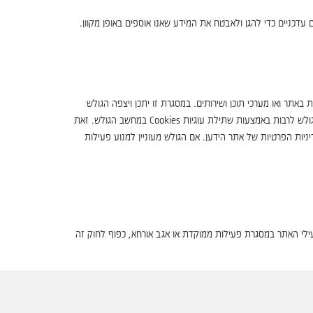
ם עדכניים כדי להגן ולאבטח את המידע שאנו אוספים באופן מקוון.
ר ואו מערכי תוכן ושירותים. במסגרת זו יתכן ויצפה הגולש
בהצעות שירות, תכנים, מידע או בפרסומות של האתר או של גורמים שלישיים כלשהם- מידע או מודעות שמקורן במפרסמים חיצוניים האוספים מידע אודות הגולש לרבות באמצעות שתילת עוגיות Cookies במחשב הגולש. זאת
ניות הפרטיות של אתר הידען. אם הגולש מעוניין למנוע פעילות
ותיך על ידי מפעילי האתר במסגרת פעילות ממוקדת או אגב אורחא, כפוף לחוק זה