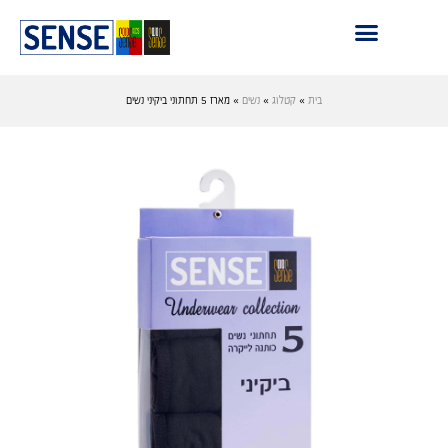
בית
»
קטלוג
»
נשים
»
מארז 5 תחתוני ביקיני נשים
›
‹