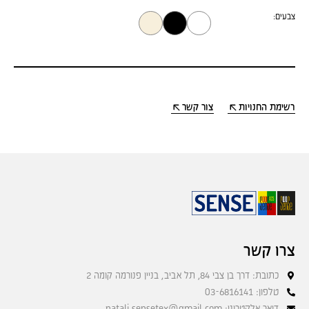
צבעים:
רשימת החנויות
צור קשר
צרו קשר
כתובת: דרך בן צבי 84, תל אביב, בניין פנורמה קומה 2
טלפון: 03-6816141
דואר אלקטרוני: natali.sensetex@gmail.com