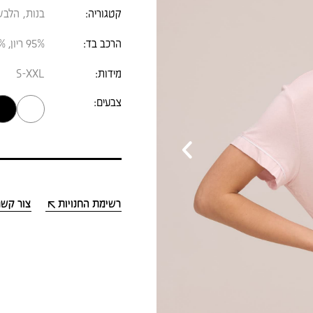
קטגוריה:
בנות
,
הלבש
הרכב בד:
95% ריון, 5% ספנדקס
מידות:
S-XXL
צבעים:
›
רשימת החנויות
צור קשר