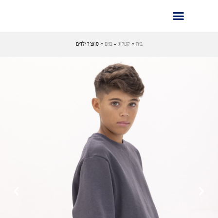
בית
»
קטלוג
»
בנים
»
סווצ׳ר ילדים
›
‹