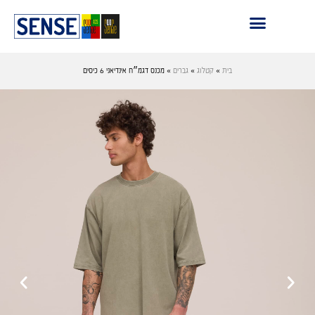
בית
»
קטלוג
»
גברים
»
מכנס דגמ״ח אינדיאני 6 כיסים
›
‹