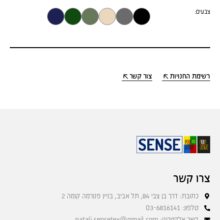
צבעים:
רשימת החנויות
צור קשר
צרו קשר
כתובת: דרך בן צבי 84, תל אביב, בניין פנורמה קומה 2
טלפון: 03-6816141
דואר אלקטרוני: natali.sensetex@gmail.com