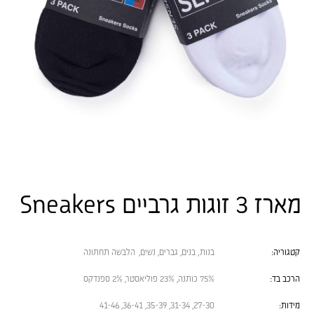
מארז 3 זוגות גרביים Sneakers
קטגוריה:
בנות
,
בנים
,
גברים
,
נשים
,
הלבשה תחתונה
הרכב בד:
75% כותנה, 23% פוליאסטר, 2% ספנדקס
מידות:
27-30, 31-34, 35-39, 36-41, 41-46