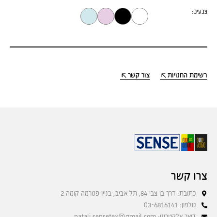
צבעים:
רשימת החנויות
צור קשר
צרו קשר
כתובת: דרך בן צבי 84, תל אביב, בניין פנורמה קומה 2
טלפון: 03-6816141
דואר אלקטרוני: natali.sensetex@gmail.com