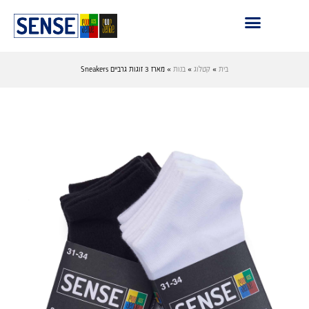
בית
»
קטלוג
»
בנות
»
מארז 3 זוגות גרביים Sneakers
›
‹