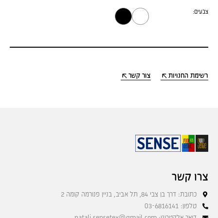
צבעים:
רשימת החנויות
צור קשר
צרו קשר
כתובת: דרך בן צבי 84, תל אביב, בניין פנורמה קומה 2
טלפון: 03-6816141
דואר אלקטרוני: natali.sensetex@gmail.com