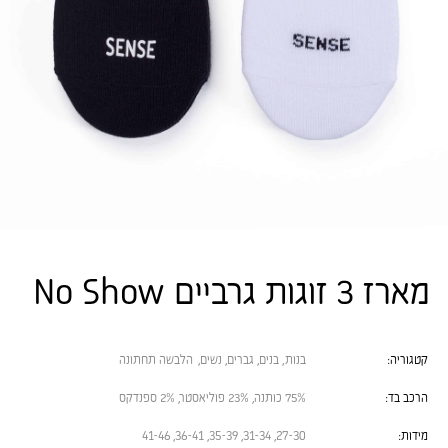
מארז 3 זוגות גרביים No Show
קטגוריה:
בנות
,
בנים
,
גברים
,
נשים
,
הלבשה תחתונה
הרכב בד:
75% כותנה, 23% פוליאסטר, 2% ספנדקס
מידות:
27-30, 31-34, 35-39, 36-41, 41-46