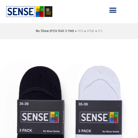
בית
»
קטלוג
»
בנות
»
מארז 3 זוגות גרביים No Show
›
‹