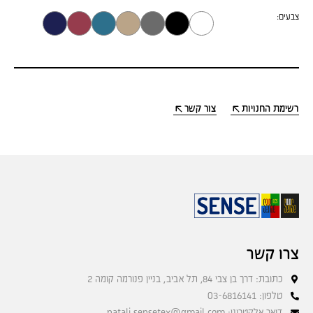
צבעים:
רשימת החנויות
צור קשר
צרו קשר
כתובת: דרך בן צבי 84, תל אביב, בניין פנורמה קומה 2
טלפון: 03-6816141
דואר אלקטרוני: natali.sensetex@gmail.com