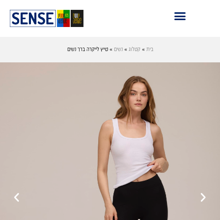
בית
»
קטלוג
»
נשים
»
טייץ לייקרה ברך נשים
›
‹