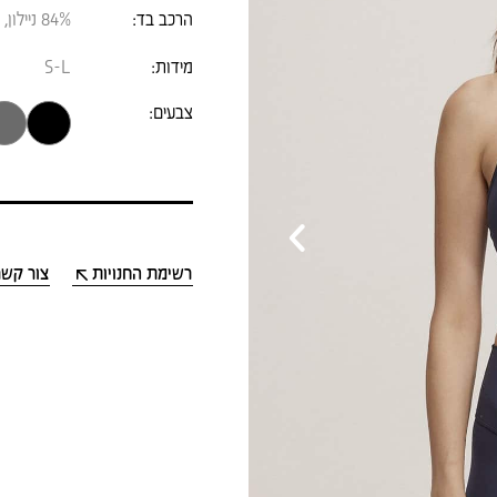
הרכב בד:
84% ניילון, 16% ספנדקס
מידות:
S-L
צבעים:
›
רשימת החנויות
צור קשר