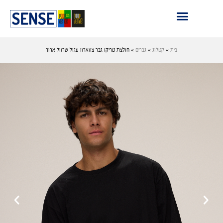
בית
»
קטלוג
»
גברים
»
חולצת טריקו גבר צווארון עגול שרוול ארוך
›
‹