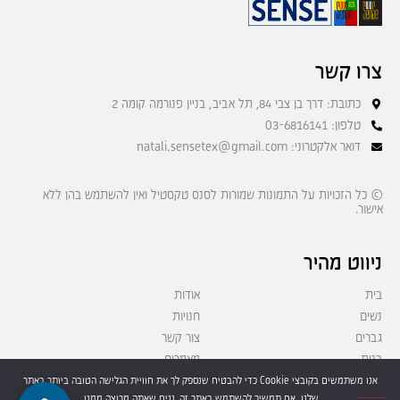
צרו קשר
כתובת: דרך בן צבי 84, תל אביב, בניין פנורמה קומה 2
טלפון: 03-6816141
דואר אלקטרוני: natali.sensetex@gmail.com
© כל הזכויות על התמונות שמורות לסנס טקסטיל ואין להשתמש בהן ללא
אישור.
ניווט מהיר
בית
אודות
נשים
חנויות
גברים
צור קשר
בנות
מאמרים
בנים
מדיניות פרטיות
אנו משתמשים בקובצי Cookie כדי להבטיח שנספק לך את חוויית הגלישה הטובה ביותר באתר
שלנו. אם תמשיך להשתמש באתר זה, נניח שאתה מרוצה ממנו.