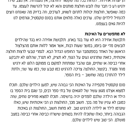
הן יוצרות אחידות. לפחות בכל מה שקשור לחולצה, אין מעמדות. אין מצב שילד
ירגיש רע כי חבר שלו לובש חולצת מותגים והוא לא יכול להרשות לעצמו. עד
כמה שאפשר, חולצות יכולות לתרום לשוויון, לערכים, וזה בדיוק מה שאנחנו רוצים
להנחיל לילדים שלנו. ערכים כאלה מלווים אותנו בסנס טקסטיל, וגורמים לנו
להיות גאים בעצמנו.
לא מתפשרים על האיכות
תלבושת אחידה היא לא עוד בגד בארון. תלבושת אחידה היא בגד שהילדים
לובשים מדי יום ביומו, במשך שעות רבות, אשר אמור ללוות אותם מהצלצול
הראשון של האחד בספטמבר ועד החופש הגדול הבא. לגמרי טבעי לרצות חולצה
איכותית, כזאת שתרגיש נעים על הגוף, לא תציק, לא תגרד, שהלוגו לא יתבקע
אחרי כביסה או שתיים, וגם שהבד שמתחת למקום בו ממוקם הלוגו לא ירגיש
מוזר ומגרד. בקיצור, החולצה צריכה להרגיש כמו טבע שני, כמו עור שני, ולתת
לילד להתרכז במה שחשוב – בית הספר.
סנס טקסטיל מקפידה על האיכות הכי גבוהה שיש, למען הילדים שלכם. תוכלו
למצוא אצלנו מגוון עשיר של לוגואים של בתי ספר רבים, כך שגם בית הספר בו
הילד או הילדה שלכם לומדים יהיה ברשימה. תוכלו למצוא מחירים נוחים, שזה
כמובן לא עניין של מה בכך. חשוב מכך, החולצות הן הכי איכותיות שיש, כאלו
שיגרמו לילד או לילדה להרגיש טוב. לא פחות חשוב, החולצות הן באיכות
הגבוהה ביותר, כאלו שתוכלו להיות בטוחים שישרדו כביסה אחרי כביסה במצב
מושלם. הכי טוב שיש לילדים שלכם.