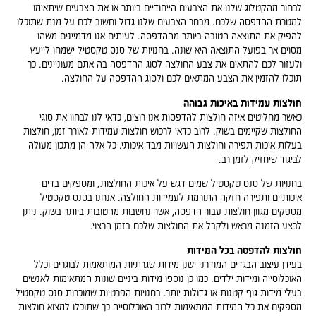
לבחור מהקטלוג שלנו את הצבעים הייחודיים ביותר או את הצבעים שיתאימו
למטרת ההדפסה שלכם. מבחר הצבעים שלנו גדול וחשוב לכם על מנת שתוכלו
להפיק את התוצאה הטובה ביותר מההדפסה. לעיתים אנו מדמיינים משהו
מסוים אך בפועל התוצאה היא שונה. בחנויות של סנס טקסטיל ישמחו לייעץ
ולעזור לכם להתאים את צבע החולצה לסוג ההדפסה בה אתם מעוניינים. כך
תוכלו להזמין את הצבע המתאים לכם ולסוג ההדפסה על החולצה.
חולצות עמידות באיכות גבוהה
כאשר מחליטים איזה חולצות להדפסות אנו רוצים, כדאי לנו לבחון את סוגי
החולצות שקיימים בשוק. לרוב כדאי לרכוש חולצות עמידות לאורך זמן, חולצות
בעלות איכות תפירה וחולצות העשויות מבד איכותי. כל אלה הן מתכון מעולה
לביגוד שיחזיק לזמן רב.
בחנויות של סנס טקסטיל שמים דגש על איכות החולצות, ומספקים בדים
איכותיים ותפירה חזקה התורמת לעמידות החולצה. אנחנו בסנס טקסטיל
מספקים מגוון חולצות עבור הדפסה, אשר נחשבות מהטובות ביותר בשוק. ניתן
לבצע הזמנה מראש ולקבל את החולצות שלכם בזמן הרצוי.
חולצות להדפסה בכל המידות
בעידן עיצוב הבגדים המודרני ישנן מידות שגרתיות המותאמות לבוגרים וכלל
האוכלוסייה ומידות ילדים. כמו כן נוספו מידות ביניים שונות המתאימות לאנשים
בעלי מידות גוף קטנות או גדולות יותר. בחנויות הפרטיות שמוכרות סנס טקסטיל
מספקים את כל המידות המתאימות לרוב האוכלוסייה כך שתוכלו למצוא חולצות